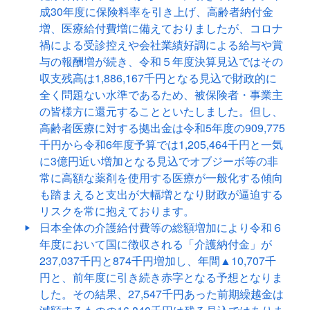
成30年度に保険料率を引き上げ、高齢者納付金
増、医療給付費増に備えておりましたが、コロナ
禍による受診控えや会社業績好調による給与や賞
与の報酬増が続き、令和５年度決算見込ではその
収支残高は1,886,167千円となる見込で財政的に
全く問題ない水準であるため、被保険者・事業主
の皆様方に還元することといたしました。但し、
高齢者医療に対する拠出金は令和5年度の909,775
千円から令和6年度予算では1,205,464千円と一気
に3億円近い増加となる見込でオブジーボ等の非
常に高額な薬剤を使用する医療が一般化する傾向
も踏まえると支出が大幅増となり財政が逼迫する
リスクを常に抱えております。
日本全体の介護給付費等の総額増加により令和６
年度において国に徴収される「介護納付金」が
237,037千円と874千円増加し、年間▲10,707千
円と、前年度に引き続き赤字となる予想となりま
した。その結果、27,547千円あった前期繰越金は