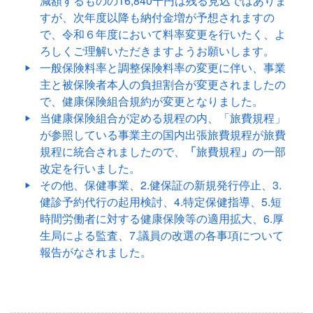
減額するものの16,840千円は残る見込ではありま
すが、次年度以降も納付金増が予想されますの
で、令和６年度において料率変更を行いたく、よ
ろしくご理解いただきますようお願いします。
一般保険料率と調整保険料率の変更に伴い、事業
主と被保険者本人の負担割合が変更されましたの
で、健康保険組合規約が変更となりました。
当健康保険組合が定める規程の内、「旅費規程」
が参照している事業主の国内出張旅費規程が旅費
規程に統合されましたので、
「
旅費規程
」
の一部
改定を行いました。
その他、保健事業、2.健保証の新規発行停止、3.
健診予約代行の起用検討、4.特定保健指導、5.短
時間労働者に対する健康保険等の適用拡大、6.厚
生局による監査、7.議員の改選の各事項について
報告がなされました。