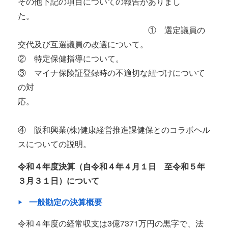
その他下記の項目についての報告がありまし
た。
① 選定議員の
交代及び互選議員の改選について。
② 特定保健指導について。
③ マイナ保険証登録時の不適切な紐づけについて
の対
応。
④ 阪和興業(株)健康経営推進課健保とのコラボヘル
スについての説明。
令和４年度決算（自令和４年４月１日 至令和５年
３月３１日）について
一般勘定の決算概要
令和４年度の経常収支は3億7371万円の黒字で、法